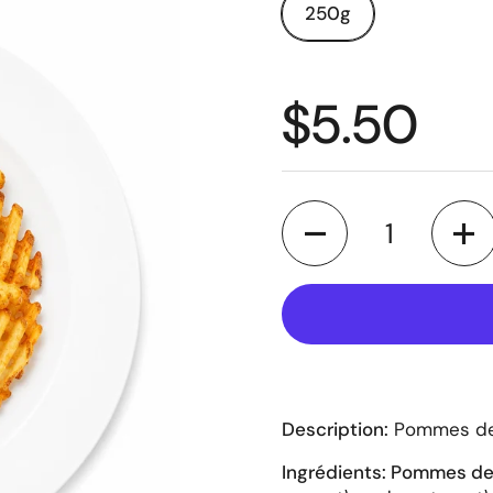
250g
Prix régul
$5.50
Quantité
Description:
Pommes de 
Ingrédients: Pommes de 