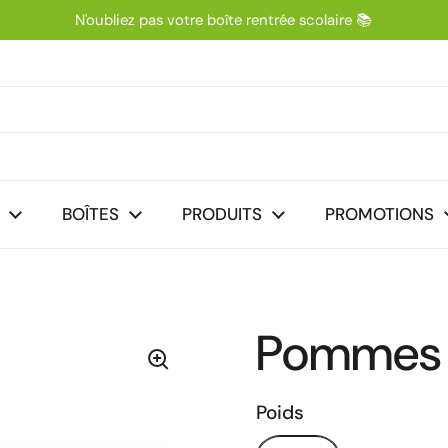
N'oubliez pas votre boîte rentrée scolaire 📚
nt
BOÎTES
PRODUITS
PROMOTIONS
Pommes d
Poids