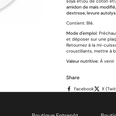
soya et\ou de coton et\
amidon de maïs modifié,
dextrose, levure autolys
Contient: Blé.
Mode d'emploi:
Préchauf
et déposer sur une plaq
Retournez à la mi-cuiss
croustillants, mettre à b
Valeur nutritive:
À venir
Share
Facebook
X (Twit
Boutique Entrepôt
Bouti