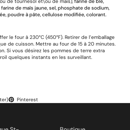
ou de tournesol et\ou de maïs),
farine de blé,
 farine de maïs jaune, sel, phosphate de sodium,
ée, poudre à pâte, cellulose modifiée, colorant.
fer le four à 230°C (450°F). Retirer de l’emballage
ue de cuisson. Mettre au four de 15 à 20 minutes.
on. Si vous désirez les pommes de terre extra
roil quelques instants en les surveillant.
ter)
Pinterest
que St-
Boutique