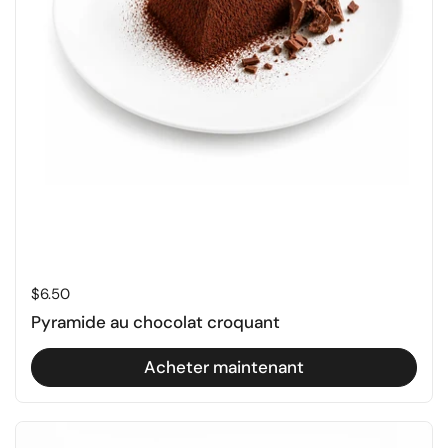
Prix régulier
$6.50
Pyramide au chocolat croquant
Acheter maintenant