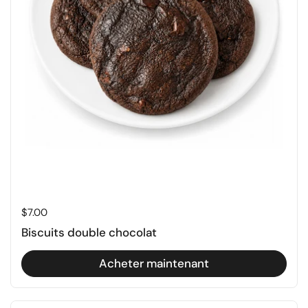
Prix régulier
$7.00
Biscuits double chocolat
Acheter maintenant