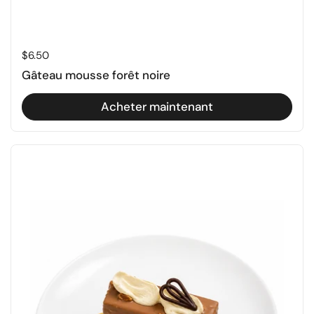
Prix régulier
$6.50
Gâteau mousse forêt noire
Acheter maintenant