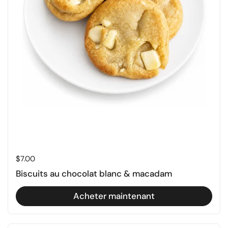
Prix régulier
$7.00
Biscuits au chocolat blanc & macadam
Acheter maintenant