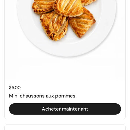
Prix régulier
$5.00
Mini chaussons aux pommes
Acheter maintenant