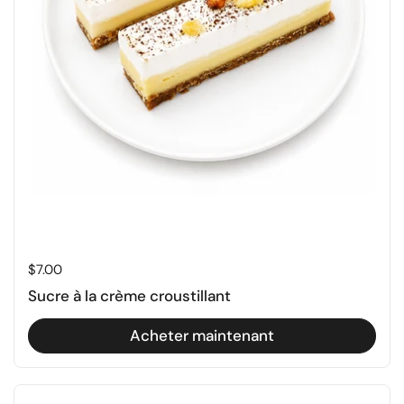
Prix régulier
$7.00
Sucre à la crème croustillant
Acheter maintenant