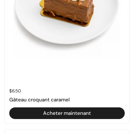
Prix régulier
$6.50
Gâteau croquant caramel
Acheter maintenant