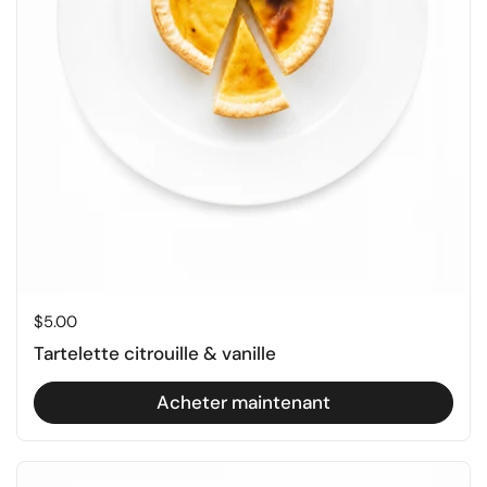
Prix régulier
$5.00
Tartelette citrouille & vanille
Acheter maintenant