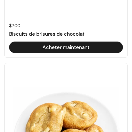
Prix régulier
$7.00
Biscuits de brisures de chocolat
Acheter maintenant