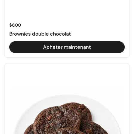
Prix régulier
$6.00
Brownies double chocolat
Acheter maintenant