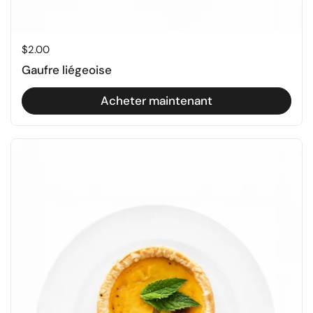
Prix régulier
$2.00
Gaufre liégeoise
Acheter maintenant