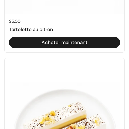
Prix régulier
$5.00
Tartelette au citron
Acheter maintenant