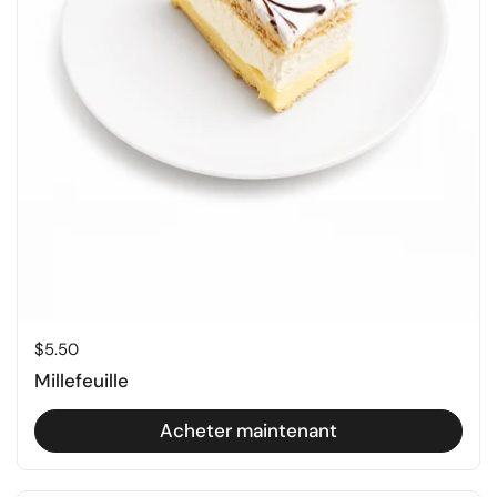
Prix régulier
$5.50
Millefeuille
Acheter maintenant