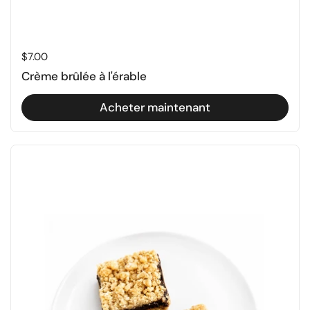
Prix régulier
$7.00
Crème brûlée à l'érable
Acheter maintenant