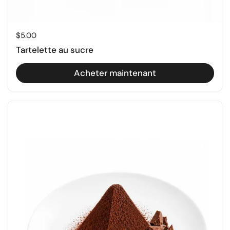
Prix régulier
$5.00
Tartelette au sucre
Acheter maintenant