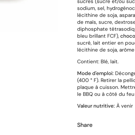
sucres (sucre et/ou sucr
sodium, sel, hydrogén
lécithine de soja, aspara
de maïs, sucre, dextrose
diphosphate tétrasodique
bleu brillant FCF),
chocol
sucré, lait entier en pou
lécithine de soja, arôme 
Contient: Blé, lait.
Mode d'emploi:
Décongel
(400 ° F). Retirer la pe
plaque à cuisson. Mettre
le BBQ ou à côté du fe
Valeur nutritive:
À venir
Share