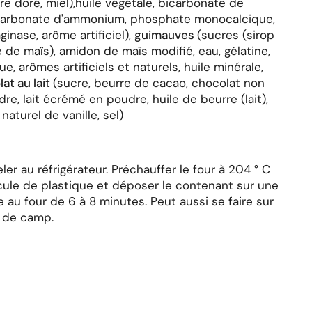
e doré, miel),huile végétale, bicarbonate de
ocarbonate d'ammonium, phosphate monocalcique,
ginase, arôme artificiel),
guimauves
(sucres (sirop
 de maïs), amidon de maïs modifié, eau, gélatine,
, arômes artificiels et naturels, huile minérale,
at au lait
(sucre, beurre de cacao, chocolat non
dre, lait écrémé en poudre, huile de beurre (lait),
naturel de vanille, sel)
er au réfrigérateur. Préchauffer le four à 204 ° C
llicule de plastique et déposer le contenant sur une
 au four de 6 à 8 minutes. Peut aussi se faire sur
u de camp.