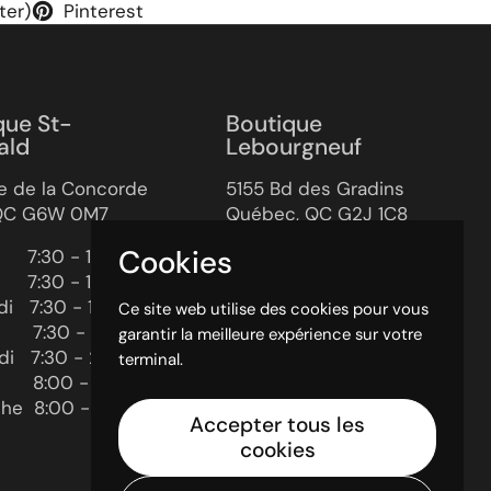
ter)
Pinterest
que St-
Boutique
ald
Lebourgneuf
e de la Concorde
5155 Bd des Gradins
 QC G6W 0M7
Québec, QC G2J 1C8
Cookies
‎ ‎ ‎ ‎ ‎ 7:30 - 18:00
Lundi ‎ ‎ ‎ ‎ ‎ ‎ ‎ 9:00 - 18:00
‎ ‎ ‎ ‎ ‎ 7:30 - 18:00
Mardi ‎ ‎ ‎ ‎ ‎ ‎ ‎ 9:00 - 18:00
 ‎ ‎‎ 7:30 - 18:00
Mercredi ‎ ‎‎ 9:00 - 18:00
Ce site web utilise des cookies pour vous
‎ ‎ ‎ ‎ ‎ ‎ 7:30 - 20:00
Jeudi ‎ ‎ ‎ ‎ ‎ ‎ ‎ ‎ 9:00 - 20:00
garantir la meilleure expérience sur votre
 ‎ ‎ ‎7:30 - 20:00
Vendredi ‎ ‎ ‎9:00 - 20:00
terminal.
‎ ‎ ‎ ‎ 8:00 - 17:00
Samedi ‎ ‎ ‎ ‎ ‎ 9:00 - 17:00
e ‎ 8:00 - 17:00
Dimanche ‎ 10:00 - 17:00
Accepter tous les
cookies