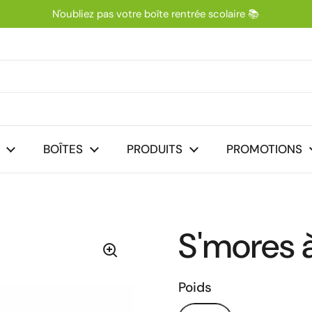
N'oubliez pas votre boîte rentrée scolaire 📚
nt
BOÎTES
PRODUITS
PROMOTIONS
S'mores 
Poids