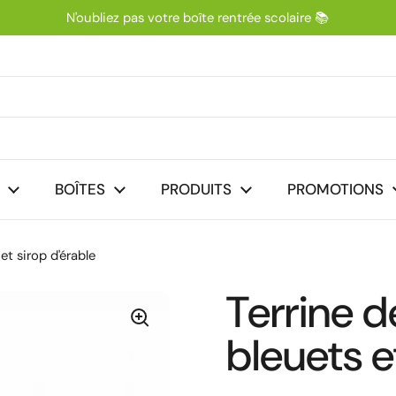
N'oubliez pas votre boîte rentrée scolaire 📚
nt
BOÎTES
PRODUITS
PROMOTIONS
et sirop d'érable
Terrine d
bleuets e