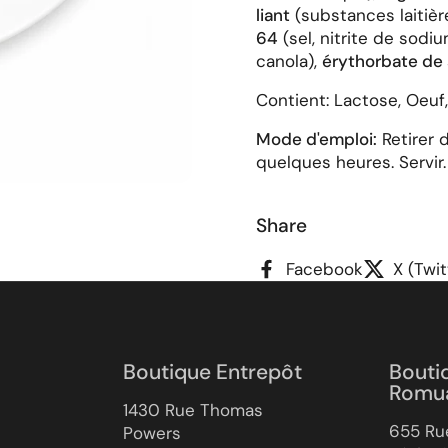
liant
(substances laitièr
64
(sel, nitrite de sodi
canola),
érythorbate de 
Contient: Lactose, Oeuf, 
Mode d'emploi:
Retirer 
quelques heures. Servir.
Share
Facebook
X (Twit
Boutique Entrepôt
Bouti
Romu
1430 Rue Thomas
655 Ru
Powers