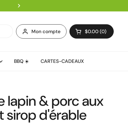
🎁 Livraison gratuite à partir d
Suivant
Mon compte
$0.00
0
Ouvrir le panier
Mon panier Total:
produit dans votre
BBQ ☀️
CARTES-CADEAUX
e lapin & porc aux
t sirop d'érable