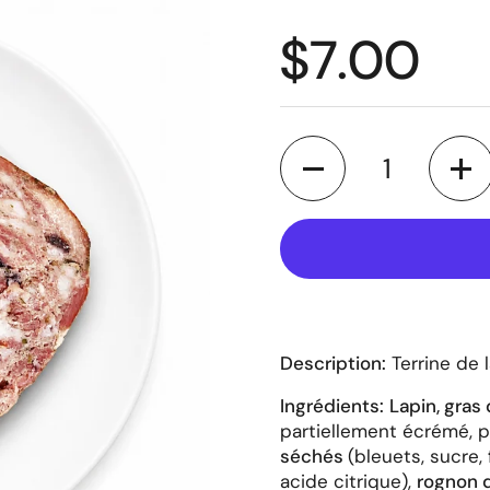
Prix régul
$7.00
Quantité
Description:
Terrine de 
Ingrédients:
Lapin, gras 
partiellement écrémé, p
séchés
(bleuets, sucre, 
acide citrique),
rognon d