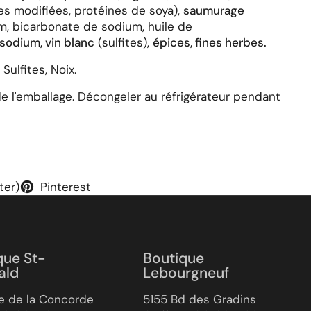
es modifiées, protéines de soya),
saumurage
um, bicarbonate de sodium, huile de
sodium, vin blanc
(sulfites),
épices, fines herbes.
Sulfites, Noix.
de l'emballage. Décongeler au réfrigérateur pendant
ter)
Pinterest
que St-
Boutique
ald
Lebourgneuf
e de la Concorde
5155 Bd des Gradins