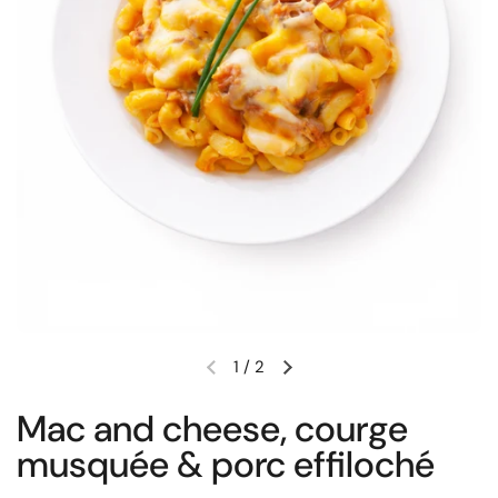
1
/
2
Diapositive précédente
Diapositive suivante
Mac and cheese, courge
musquée & porc effiloché