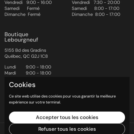
Vendredi ‎ ‎ ‎9:00 - 16:00
Vendredi ‎ ‎ ‎7:30 - 20:00
Samedi ‎ ‎ ‎ ‎ ‎ Fermé
Samedi ‎ ‎ ‎ ‎ ‎ 8:00 - 17:00
Dimanche ‎ Fermé
Dimanche ‎ 8:00 - 17:00
Boutique
Lebourgneuf
5155 Bd des Gradins
Québec, QC G2J 1C8
Lundi ‎ ‎ ‎ ‎ ‎ ‎ ‎ 9:00 - 18:00
Mardi ‎ ‎ ‎ ‎ ‎ ‎ ‎ 9:00 - 18:00
Mercredi ‎ ‎‎ 9:00 - 18:00
Cookies
Jeudi ‎ ‎ ‎ ‎ ‎ ‎ ‎ ‎ 9:00 - 20:00
Vendredi ‎ ‎ ‎9:00 - 20:00
Ce site web utilise des cookies pour vous garantir la meilleure
Samedi ‎ ‎ ‎ ‎ ‎ 9:00 - 17:00
expérience sur votre terminal.
Dimanche ‎ 10:00 - 17:00
Accepter tous les cookies
Refuser tous les cookies
Droits d'auteur © 2026
Les 3 Chefs
.
Commerce électronique