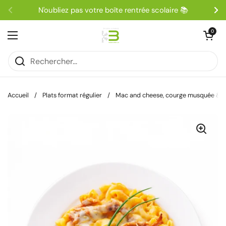
Passer au contenu
N'oubliez pas votre boîte rentrée scolaire 📚
Précédent
Su
Ouvrir le pa
0
Ouvrir le menu
Accueil
/
Plats format régulier
/
Mac and cheese, courge musquée & po