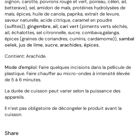
oignon, carotte, poivrons rouge et vert, poireau, céleri, ail,
betterave), sel, amidon de maïs, protéines hydrolysées de
maïs, épices, huile de canola, paprika, extrait de levure,
saveur naturelle, acide citrique, caramel en poudre
(sulfites))
,
gingembre, ail, cari vert
(piments verts séchés,
ail, échalottes, sel citronnelle, sucre, combava,galanga,
épices (graines de coriandres, cumins, cardamome))
,
sambal
oelek, jus de lime, sucre, arachides, épices.
Contient: Arachide.
Mode d'emploi:
Faire quelques incisions dans la pellicule de
plastique. Faire chauffer au micro-ondes à intensité élevée
de 5 à 6 minutes.
La durée de cuisson peut varier selon la puissance des
appareils.
Il n’est pas obligatoire de décongeler le produit avant la
cuisson.
Share