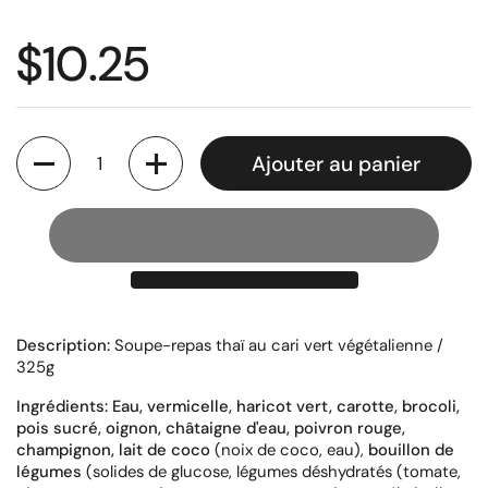
Prix régulier
$10.25
Quantité
Ajouter au panier
Description:
Soupe-repas thaï au cari vert végétalienne /
325g
Ingrédients: Eau, vermicelle, haricot vert, carotte, brocoli,
pois sucré, oignon, châtaigne d'eau, poivron rouge,
champignon, lait de coco
(noix de coco, eau)
,
bouillon de
légumes
(solides de glucose, légumes déshydratés (tomate,