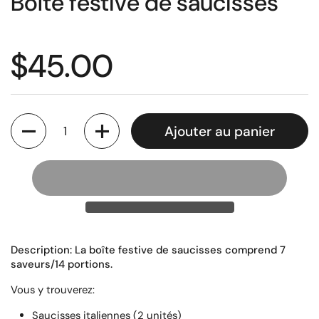
Boîte festive de saucisses
Prix régulier
$45.00
Quantité
Ajouter au panier
Description: La boîte festive de saucisses comprend 7
saveurs/14 portions.
Vous y trouverez:
Saucisses italiennes
(2 unités)