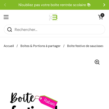
Passer au contenu
N'oubliez pas votre boîte rentrée scolaire 📚
Précédent
Su
Ouvrir le pa
0
Ouvrir le menu
Accueil
/
Boîtes & Portions à partager
/
Boîte festive de saucisses