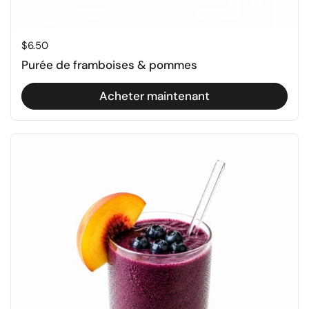
Prix régulier
$6.50
Purée de framboises & pommes
Acheter maintenant