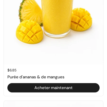
Prix régulier
$6.85
Purée d'ananas & de mangues
Acheter maintenant