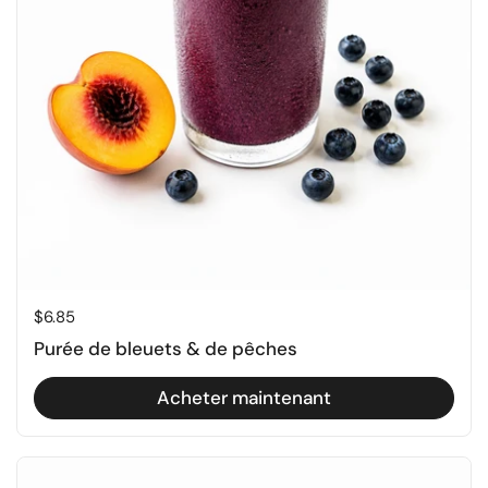
Prix régulier
$6.85
Purée de bleuets & de pêches
Acheter maintenant