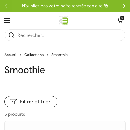
Passer au contenu
N'oubliez pas votre boîte rentrée scolaire 📚
Précédent
Su
Ouvrir le pa
0
Ouvrir le menu
Accueil
/
Collections
/
Smoothie
Smoothie
Filtrer et trier
5 produits