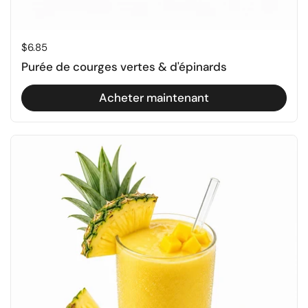
Prix régulier
$6.85
Purée de courges vertes & d'épinards
Acheter maintenant