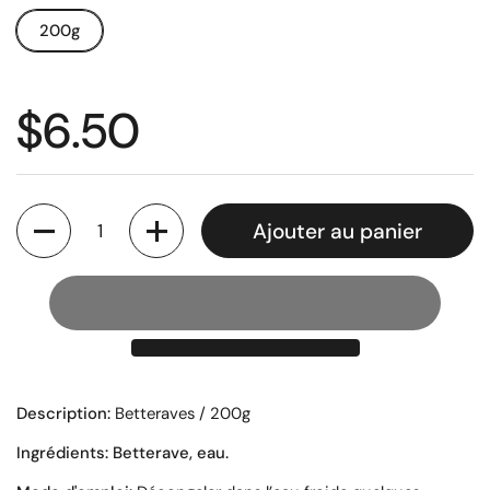
200g
Prix régulier
$6.50
Quantité
Ajouter au panier
Description:
Betteraves / 200g
Ingrédients:
Betterave, eau.