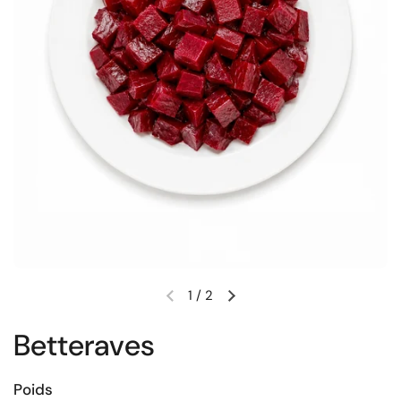
1
/
2
Diapositive précédente
Diapositive suivante
Betteraves
Poids